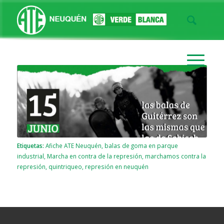
Etiquetas:
Afiche ATE Neuquén
,
balas de goma en parque
industrial
,
Marcha en contra de la represión
,
marchamos contra la
represión
,
quintriqueo
,
represión en neuquén