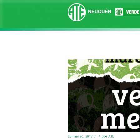
/
/
23 marzo, 2017
por
ATE