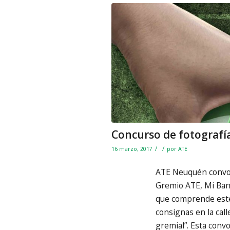
Concurso de fotografí
/
/
16 marzo, 2017
por
ATE
ATE Neuquén convoc
Gremio ATE, Mi Ban
que comprende este
consignas en la call
gremial”. Esta convo