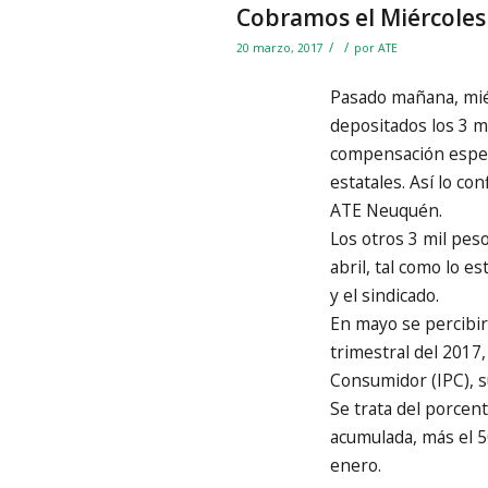
Cobramos el Miércoles
/
/
20 marzo, 2017
por
ATE
Pasado mañana, mié
depositados los 3 mi
compensación especi
estatales. Así lo co
ATE Neuquén.
Los otros 3 mil pes
abril, tal como lo es
y el sindicado.
En mayo se percibir
trimestral del 2017,
Consumidor (IPC), 
Se trata del porcent
acumulada, más el 50
enero.