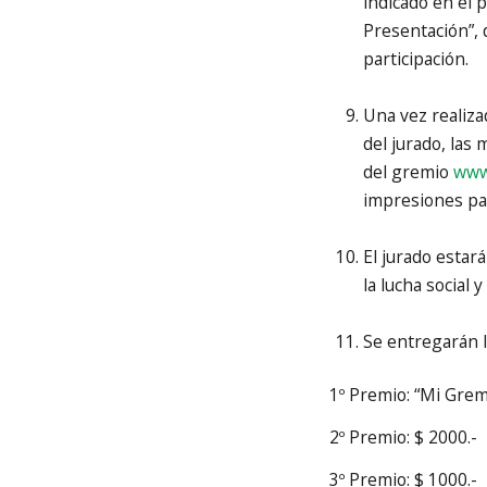
indicado en el 
Presentación”, 
participación.
Una vez realiza
del jurado, las
del gremio
www
impresiones pa
El jurado estar
la lucha social 
Se entregarán l
1º Premio: “Mi Grem
2º Premio: $ 2000.-
3º Premio: $ 1000.-