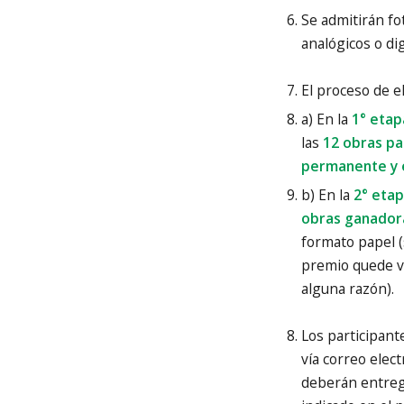
Se admitirán fo
analógicos o dig
El proceso de e
a) En la
1° etap
las
12 obras pa
permanente y 
b) En la
2° eta
obras ganadora
formato papel (
premio quede va
alguna razón).
Los participan
vía correo elec
deberán entreg