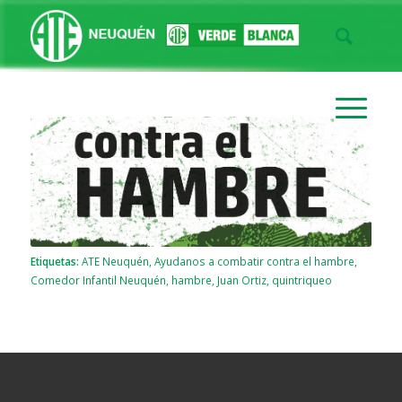
Etiquetas:
ATE Neuquén
,
Ayudanos a combatir contra el hambre
,
Comedor Infantil Neuquén
,
hambre
,
Juan Ortiz
,
quintriqueo