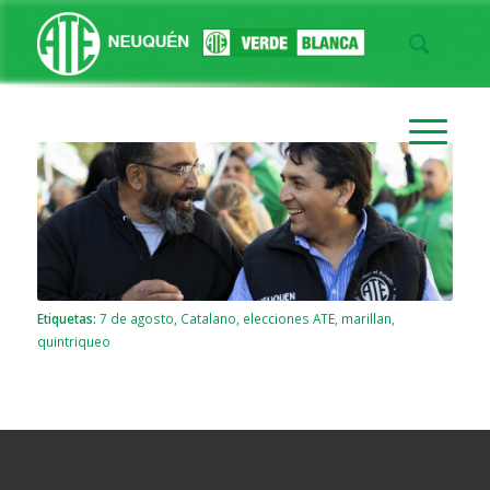
Etiquetas:
7 de agosto
,
Catalano
,
elecciones ATE
,
marillan
,
quintriqueo