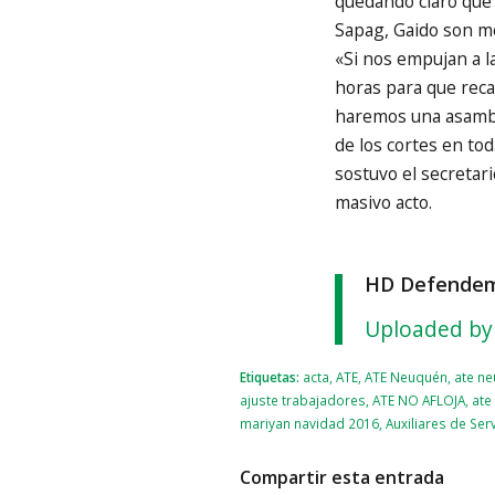
quedando claro que 
Sapag, Gaido son m
«Si nos empujan a l
horas para que recap
haremos una asambl
de los cortes en tod
sostuvo el secretar
masivo acto.
HD Defendemo
Uploaded by
Etiquetas:
acta
,
ATE
,
ATE Neuquén
,
ate ne
ajuste trabajadores
,
ATE NO AFLOJA
,
ate
mariyan navidad 2016
,
Auxiliares de Serv
Compartir esta entrada