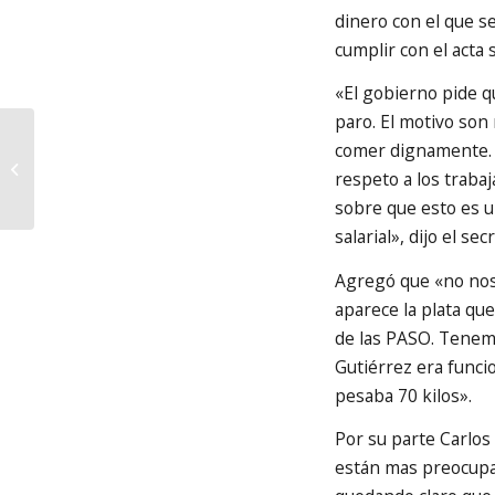
dinero con el que se
cumplir con el acta s
«El gobierno pide q
paro. El motivo son
comer dignamente. E
PARO POR TIEMPO
respeto a los traba
INDETERMINADO
sobre que esto es u
salarial», dijo el se
Agregó que «no nos 
aparece la plata qu
de las PASO. Tenem
Gutiérrez era funci
pesaba 70 kilos».
Por su parte Carlos
están mas preocupa