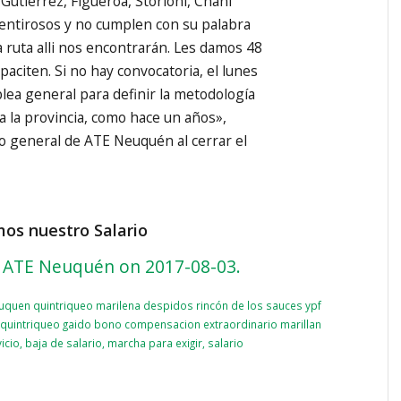
Gutiérrez, Figueroa, Storioni, Chani
entirosos y no cumplen con su palabra
a ruta alli nos encontrarán. Les damos 48
aciten. Si no hay convocatoria, el lunes
ea general para definir la metodología
a la provincia, como hace un años»,
io general de ATE Neuquén al cerrar el
s nuestro Salario
 ATE Neuquén on 2017-08-03.
uquen quintriqueo marilena despidos rincón de los sauces ypf
 quintriqueo gaido bono compensacion extraordinario marillan
icio
,
baja de salario
,
marcha para exigir
,
salario