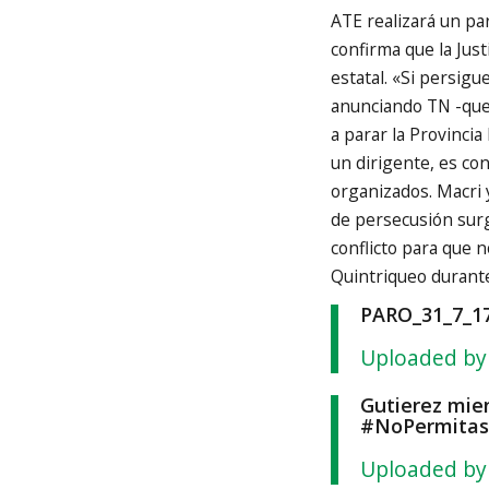
ATE realizará un pa
confirma que la Jus
estatal. «Si persig
anunciando TN -que
a parar la Provincia
un dirigente, es con
organizados. Macri 
de persecusión su
conflicto para que n
Quintriqueo durante
PARO_31_7_1
Uploaded by
Gutierez mie
#NoPermitas
Uploaded by