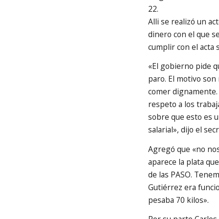
22.
Alli se realizó un a
dinero con el que se
cumplir con el acta s
«El gobierno pide q
paro. El motivo son
comer dignamente. E
respeto a los traba
sobre que esto es u
salarial», dijo el se
Agregó que «no nos 
aparece la plata qu
de las PASO. Tenem
Gutiérrez era funci
pesaba 70 kilos».
Por su parte Carlos