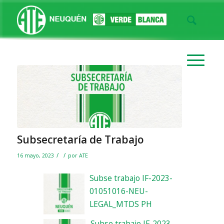
Subsecretaría de Trabajo
/
/
16 mayo, 2023
por
ATE
Subse trabajo IF-20
23-
01051016-NEU-
LEGAL_MTDS PH
S
ubse trabajo IF-2023-