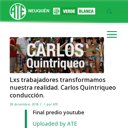
Lxs trabajadores transformamos
nuestra realidad. Carlos Quintriqueo
conducción.
/
/
28 diciembre, 2018
por
ATE
Final predio youtube
Uploaded by ATE