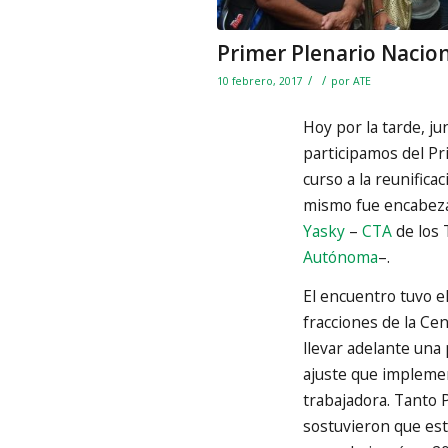
Primer Plenario Naciona
/
/
10 febrero, 2017
por
ATE
Hoy por la tarde, ju
participamos del Pr
curso a la reunificac
mismo fue encabezad
Yasky
–
CTA
de los 
Autónoma
–.
El encuentro tuvo 
fracciones de la Ce
llevar adelante una 
ajuste que im
plemen
trabajadora. Tanto
sostuvieron que este