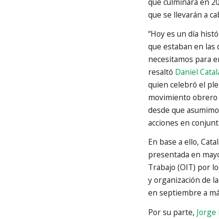
que culminará en 20
que se llevarán a ca
“Hoy es un día hist
que estaban en las
necesitamos para en
resaltó
Daniel Cata
quien celebró el ple
movimiento obrero 
desde que asumimos
acciones en conjunt
En base a ello, Cata
presentada en mayo 
Trabajo (OIT) por lo
y organización de l
en septiembre a má
Por su parte,
Jorge