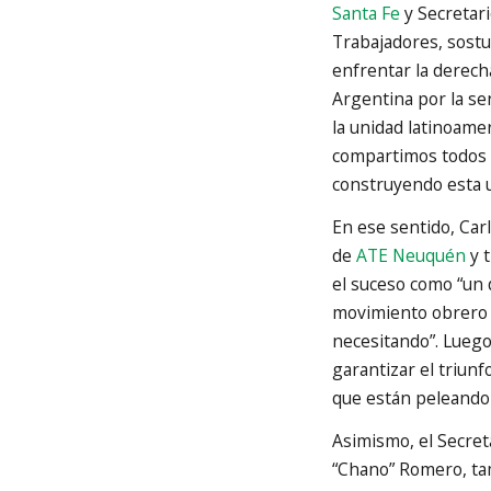
Santa Fe
y Secretari
Trabajadores, sostu
enfrentar la derecha
Argentina por la sen
la unidad latinoame
compartimos todos
construyendo esta u
En ese sentido, Car
de
ATE Neuquén
y t
el suceso como “un d
movimiento obrero l
necesitando”. Luego
garantizar el triun
que están peleando 
Asimismo, el Secret
“Chano” Romero, tam