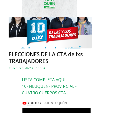
ELECCIONES DE LA CTA de lxs
TRABAJADORES
/
/
28 octubre, 2022
por
ATE
LISTA COMPLETA AQUI
10- NEUQUEN- PROVINCIAL -
CUATRO CUERPOS CTA