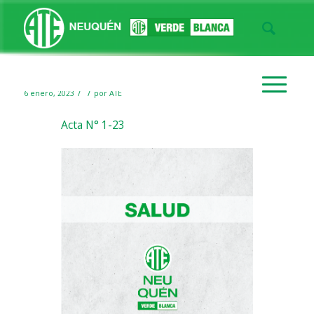
/
/
6 enero, 2023
por
ATE
Acta N° 1-23