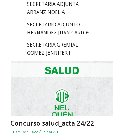
SECRETARIA ADJUNTA
ARRANZ NOELIA
SECRETARIO ADJUNTO
HERNANDEZ JUAN CARLOS
SECRETARIA GREMIAL
GOMEZ JENNIFER I
Concurso salud_acta 24/22
/
/
21 octubre, 2022
por
ATE