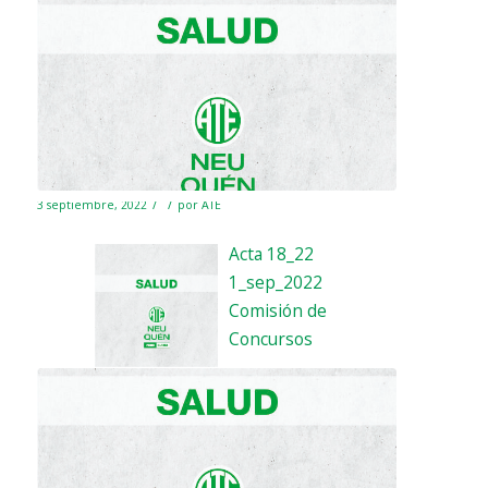
/
/
3 septiembre, 2022
por
ATE
Acta 18_22
1_sep_2022
Comisión de
Concursos