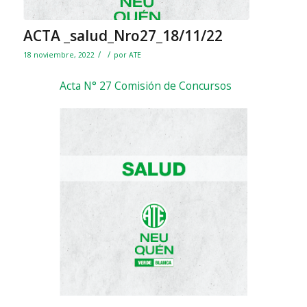
ACTA _salud_Nro27_18/11/22
/
/
18 noviembre, 2022
por
ATE
Acta N° 27 Comisión de Concursos